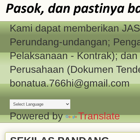
Pasok, dan pastinya b
Kami dapat memberikan JASA
Perundang-undangan; Pengad
Pelaksanaan - Kontrak); d
Perusahaan (Dokumen Tender
bonatua.766hi@gmail.com
Powered by
Translate