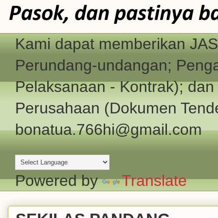
Pasok, dan pastinya b
Kami dapat memberikan JASA
Perundang-undangan; Pengad
Pelaksanaan - Kontrak); d
Perusahaan (Dokumen Tender
bonatua.766hi@gmail.com
Powered by
Translate