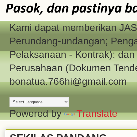
Pasok, dan pastinya b
Kami dapat memberikan JASA
Perundang-undangan; Pengad
Pelaksanaan - Kontrak); d
Perusahaan (Dokumen Tender
bonatua.766hi@gmail.com
Powered by
Translate