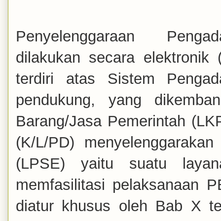
Penyelenggaraan Penga
dilakukan
secara elektronik 
terdiri atas Sistem Penga
pendukung, yang dikemba
Barang/Jasa Pemerintah (LK
(K/L/PD)
menyelenggarakan
(LPSE) yaitu suatu
laya
memfasilitasi pelaksanaan P
diatur khusus oleh Bab X t