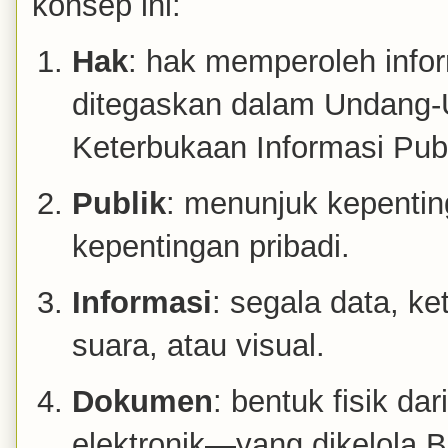
konsep ini:
Hak
: hak memperoleh infor
ditegaskan dalam Undang-
Keterbukaan Informasi Publ
Publik
: menunjuk kepenti
kepentingan pribadi.
Informasi
: segala data, k
suara, atau visual.
Dokumen
: bentuk fisik da
elektronik—yang dikelola B