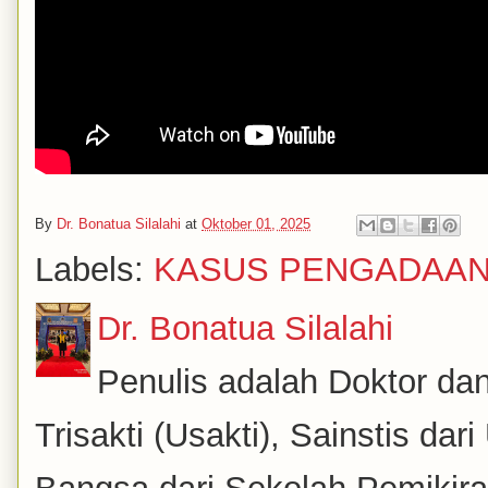
By
Dr. Bonatua Silalahi
at
Oktober 01, 2025
Labels:
KASUS PENGADAA
Dr. Bonatua Silalahi
Penulis adalah Doktor dan
Trisakti (Usakti), Sainstis da