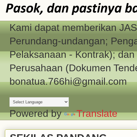
Pasok, dan pastinya b
Kami dapat memberikan JASA
Perundang-undangan; Pengad
Pelaksanaan - Kontrak); d
Perusahaan (Dokumen Tender
bonatua.766hi@gmail.com
Powered by
Translate