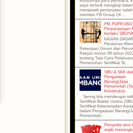
khususnya para pembaca, kal
saya tertarik mengkaji dala
menjawab pertanyaan salah
member FB Group LK...
PM PUPR 08/22
Perpanjangan
berlaku SBU/S
KAJIAN DASA
Peraturan Ment
Pekerjaan Umum dan Peru
Rakyat nomor 08 tahun 202
tentang Tata Cara Pelaksan
Pemenuhan Sertifikat St...
SBU & SKK da
Pengadaan
Barang/Jasa
Pemerintah (T
Konstruksi)
Sering kita mendengar isti
Sertifikat Badan Usaha (SB
Sertifikat Keterampilan Kerj
dalam Pengadaan Barang/J
Pemerintah...
Penyedia skor t
wajib menangka