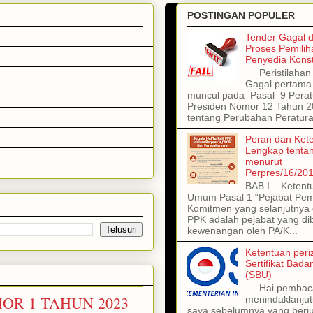
POSTINGAN POPULER
Tender Gagal 
Proses Pemilih
Penyedia Konst
Peristilahan 
Gagal pertama 
muncul pada Pasal 9 Perat
Presiden Nomor 12 Tahun 
tentang Perubahan Peratura
Peran dan Ket
Lengkap tenta
menurut
Perpres/16/20
BAB I – Ketent
Umum Pasal 1 “Pejabat Pe
Komitmen yang selanjutnya 
PPK adalah pejabat yang dib
kewenangan oleh PA/K...
Ketentuan peri
Sertifikat Bad
(SBU)
Hai pembac
R 1 TAHUN 2023
menindaklanjuti
saya sebelumnya yang berj