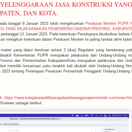
YELENGGARAAN JASA KONSTRUKSI YAN
PATEN, DAN KOTA.
tanggal 9 Januari 2023 telah mengeluarkan
Peraturan Menteri PUP
 YANG DILAKSANAKAN PEMERINTAH DAERAH PROVINSI, KABUPATE
tanggal 13 Januari 2023. Pada ketentuan Penutupnya disebutkan bahwa 
n mengikuti ketentuan dalam Peraturan Menteri ini paling lambat akhir bulan
 materi yang diatur beririsan antara 2 (dua) Regulator yang berwenang ya
 diwakili Kementerian PUPR merupakan pelaksana dari
Undang-Undang no
Provinsi dan
Pemerintahan Kabupaten/Kota merupakan pelaksana dari
Und
but memiliki kesamaan yaitu terakhir kali
dirubah oleh
Undang-Undang Nomo
2023 tentang Penetapan Peraturan Pemerintah Pengganti Undang-Undang 
ut:
https://www.kebijakanpublikpengadaanbarangjasapemerintah.com/sear
Sviewer sebagai berikut: