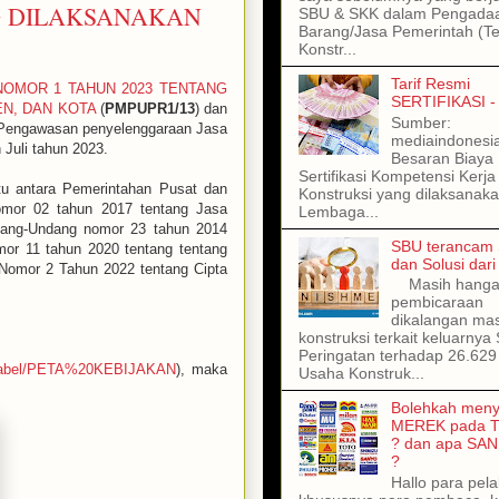
G DILAKSANAKAN
SBU & SKK dalam Pengada
Barang/Jasa Pemerintah (T
Konstr...
Tarif Resmi
R NOMOR 1 TAHUN 2023 TENTANG
SERTIFIKASI -
N, DAN KOTA
(
PMPUPR1/13
) dan
Sumber:
Pengawasan penyelenggaraan Jasa
mediaindonesi
 Juli tahun 2023.
Besaran Biaya
Sertifikasi Kompetensi Kerja
itu antara Pemerintahan Pusat dan
Konstruksi yang dilaksanaka
mor 02 tahun 2017 tentang Jasa
Lembaga...
ang-Undang nomor 23 tahun 2014
SBU terancam 
r 11 tahun 2020 tentang tentang
dan Solusi dar
Nomor 2 Tahun 2022 tentang Cipta
Masih hangat
pembicaraan
dikalangan ma
konstruksi terkait keluarnya 
Peringatan terhadap 26.62
ch/label/PETA%20KEBIJAKAN
), maka
Usaha Konstruk...
Bolehkah meny
MEREK pada 
? dan apa SAN
?
Hallo para pel