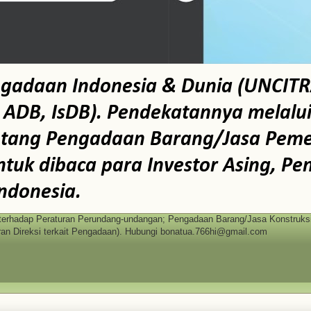
ngadaan Indonesia & Dunia (UNCITR
B, IsDB). Pendekatannya melalui te
ntang Pengadaan Barang/Jasa Pemer
tuk dibaca para Investor Asing, Pe
ndonesia.
erhadap Peraturan Perundang-undangan; Pengadaan Barang/Jasa Konstruksi 
n Direksi terkait Pengadaan). Hubungi bonatua.766hi@gmail.com