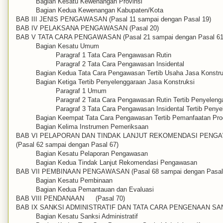
Bagian Kesatu Kewenangan Provinsi
Bagian Kedua Kewenangan Kabupaten/Kota
BAB III JENIS PENGAWASAN (Pasal 11 sampai dengan Pasal 19)
BAB IV PELAKSANA PENGAWASAN (Pasal 20)
BAB V TATA CARA PENGAWASAN (Pasal 21 sampai dengan Pasal 61
Bagian Kesatu Umum
Paragraf 1 Tata Cara Pengawasan Rutin
Paragraf 2 Tata Cara Pengawasan Insidental
Bagian Kedua Tata Cara Pengawasan Tertib Usaha Jasa Konstru
Bagian Ketiga Tertib Penyelenggaraan Jasa Konstruksi
Paragraf 1 Umum
Paragraf 2 Tata Cara Pengawasan Rutin Tertib Penyeleng
Paragraf 3 Tata Cara Pengawasan Insidental Tertib Peny
Bagian Keempat Tata Cara Pengawasan Tertib Pemanfaatan Pro
Bagian Kelima Instrumen Pemeriksaan
BAB VI PELAPORAN DAN TINDAK LANJUT REKOMENDASI PENG
(Pasal 62 sampai dengan Pasal 67)
Bagian Kesatu Pelaporan Pengawasan
Bagian Kedua Tindak Lanjut Rekomendasi Pengawasan
BAB VII PEMBINAAN PENGAWASAN (Pasal 68 sampai dengan Pasal
Bagian Kesatu Pembinaan
Bagian Kedua Pemantauan dan Evaluasi
BAB VIII PENDANAAN
(Pasal 70)
BAB IX SANKSI ADMINISTRATIF DAN TATA CARA PENGENAAN SA
Bagian Kesatu Sanksi Administratif