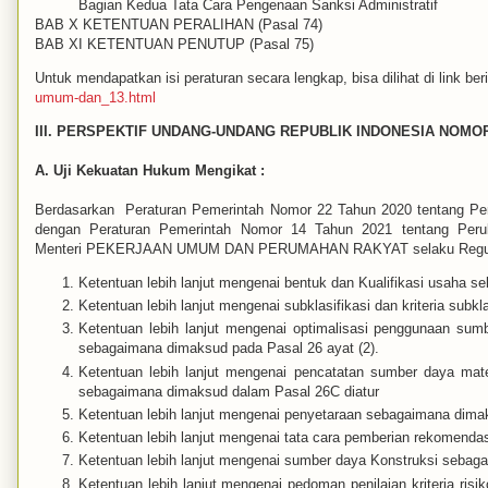
Bagian Kedua Tata Cara Pengenaan Sanksi Administratif
BAB X KETENTUAN PERALIHAN (Pasal 74)
BAB XI KETENTUAN PENUTUP (Pasal 75)
Untuk mendapatkan isi peraturan secara lengkap, bisa dilihat di link ber
umum-dan_13.html
III. PERSPEKTIF
UNDANG-UNDANG REPUBLIK INDONESIA NOMOR
A. Uji Kekuatan Hukum Mengikat :
Berdasarkan Peraturan Pemerintah Nomor 22 Tahun 2020 tentang Pe
dengan Peraturan Pemerintah Nomor 14 Tahun 2021 tentang Per
Menteri
PEKERJAAN UMUM DAN PERUMAHAN RAKYAT selaku Regulato
Ketentuan lebih lanjut mengenai bentuk dan Kualifikasi usaha s
Ketentuan lebih lanjut mengenai subklasifikasi dan kriteria su
Ketentuan lebih lanjut mengenai optimalisasi penggunaan sum
sebagaimana dimaksud pada Pasal 26 ayat (2).
Ketentuan lebih lanjut mengenai pencatatan sumber daya mat
sebagaimana dimaksud dalam Pasal 26C diatur
Ketentuan lebih lanjut mengenai penyetaraan sebagaimana dimak
Ketentuan lebih lanjut mengenai tata cara pemberian rekomendas
Ketentuan lebih lanjut mengenai sumber daya Konstruksi seba
Ketentuan lebih lanjut mengenai pedoman penilaian kriteria ris