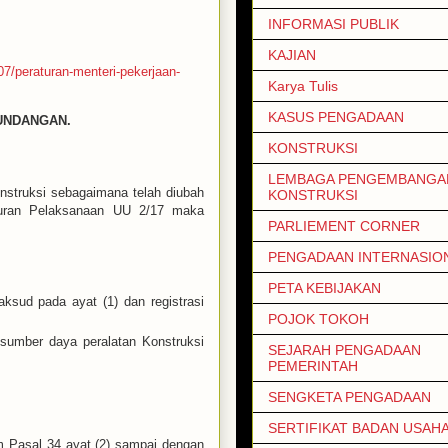
INFORMASI PUBLIK
KAJIAN
7/peraturan-menteri-pekerjaan-
Karya Tulis
KASUS PENGADAAN
UNDANGAN.
KONSTRUKSI
LEMBAGA PENGEMBANGAN
struksi sebagaimana telah diubah
KONSTRUKSI
turan Pelaksanaan UU 2/17 maka
PARLIEMENT CORNER
PENGADAAN INTERNASIO
PETA KEBIJAKAN
ksud pada ayat (1) dan registrasi
POJOK TOKOH
sumber daya peralatan Konstruksi
SEJARAH PENGADAAN
PEMERINTAH
SENGKETA PENGADAAN
SERTIFIKAT BADAN USAH
lam Pasal 34 ayat (2) sampai dengan