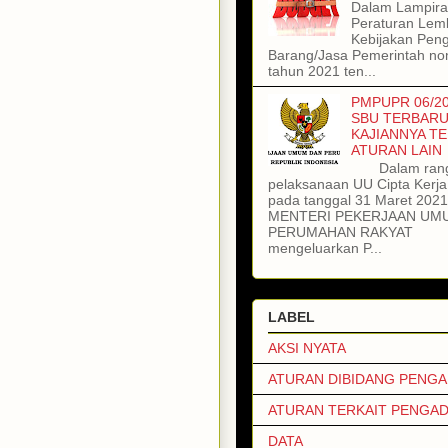
Dalam Lampiran
Peraturan Lem
Kebijakan Pen
Barang/Jasa Pemerintah no
tahun 2021 ten...
PMPUPR 06/20
SBU TERBARU
KAJIANNYA T
ATURAN LAIN
Dalam ran
pelaksanaan UU Cipta Kerj
pada tanggal 31 Maret 202
MENTERI PEKERJAAN UM
PERUMAHAN RAKYAT
mengeluarkan P...
LABEL
AKSI NYATA
ATURAN DIBIDANG PENG
ATURAN TERKAIT PENGA
DATA