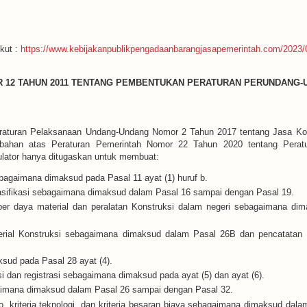
ikut :
https://www.kebijakanpublikpengadaanbarangjasapemerintah.com/2023/0
 12 TAHUN 2011 TENTANG PEMBENTUKAN PERATURAN PERUNDANG-
raturan Pelaksanaan Undang-Undang Nomor 2 Tahun 2017 tentang Jasa Kon
ubahan atas Peraturan Pemerintah Nomor 22 Tahun 2020 tentang Pera
r hanya ditugaskan untuk membuat:
ebagaimana dimaksud pada Pasal 11 ayat (1) huruf b.
bklasifikasi sebagaimana dimaksud dalam Pasal 16 sampai dengan Pasal 19.
ber daya material dan peralatan Konstruksi dalam negeri sebagaimana dima
erial Konstruksi sebagaimana dimaksud dalam Pasal 26B dan pencatatan 
sud pada Pasal 28 ayat (4).
i dan registrasi sebagaimana dimaksud pada ayat (5) dan ayat (6).
gaimana dimaksud dalam Pasal 26 sampai dengan Pasal 32.
iko, kriteria teknologi, dan kriteria besaran biaya sebagaimana dimaksud da