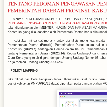
TENTANG PEDOMAN PENGAWASAN PEN
PEMERINTAH DAERAH PROVINSI, KABU
Menteri PEKERJAAN UMUM & PERUMAHAN RAKYAT (PUPR) pada 
PEDOMAN PENGAWASAN PENYELENGGARAAN JASA KONSTRUKSI
telah diundangkan oleh MENTERI HUKUM DAN HAK ASASI MANUSIA per
Konstruksi yang dilaksanakan oleh Pemerintah Daerah harus dilaksanaka
Kebijakan ini sangat menarik untuk dianalisis mengingat muatan
Pemerintahan Daerah (
Pemda
). Pemerintahan Pusat dalam hal ini
Konstruksi (
UU2/17
)
sedangkan Pemda dalam hal ini Pemerintahan 
tentang Pemerintahan Daerah (
UU23/14
). Kedua
Undang-Undang
terse
Cipta Kerja yang telah diganti dengan
Undang-Undang Nomor 06 tahun 
Kerja menjadi Undang-Undang (
UU6/23
).
I. POLICY MAPPING
Jika dilihat dari Peta Kebijakan terkait Konstruksi (lihat di link berik
posisi kebijakan PMPUPR1/23 dapat dipetakan pada gambar olahan VO