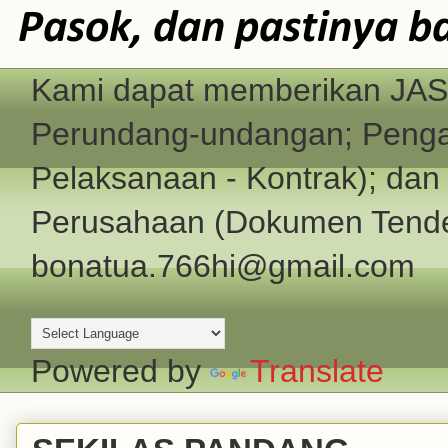
Pasok, dan pastinya b
Kami dapat memberikan JASA
Perundang-undangan; Pengad
Pelaksanaan - Kontrak); d
Perusahaan (Dokumen Tender
bonatua.766hi@gmail.com
Powered by
Translate