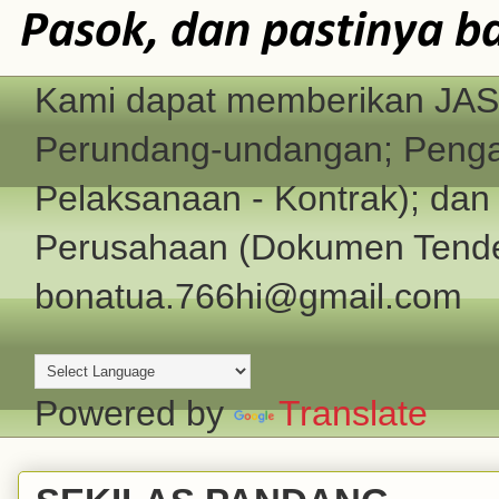
Pasok, dan pastinya b
Kami dapat memberikan JASA
Perundang-undangan; Pengad
Pelaksanaan - Kontrak); d
Perusahaan (Dokumen Tender
bonatua.766hi@gmail.com
Powered by
Translate