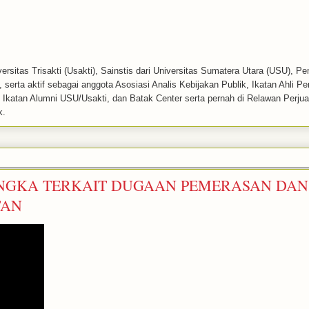
ersitas Trisakti (Usakti), Sainstis dari Universitas Sumatera Utara (USU), P
serta aktif sebagai anggota Asosiasi Analis Kebijakan Publik, Ikatan Ahli P
k, Ikatan Alumni USU/Usakti, dan Batak Center serta pernah di Relawan Perj
k.
ANGKA TERKAIT DUGAAN PEMERASAN DA
TAN