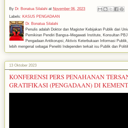
By
Dr. Bonatua Silalahi
at
November 06, 2023
Labels:
KASUS PENGADAAN
Dr. Bonatua Silalahi
Penulis adalah Doktor dan Magister Kebijakan Publik dari Univ
Pemikiran Pendiri Bangsa–Megawati Institute, Konsultan PBJ, 
Pengadaan Antikorupsi, Aktivis Keterbukaan Informasi Publi
lebih mengenal sebagai Peneliti Independen terkait isu Publik dan Politi
13 Oktober 2023
KONFERENSI PERS PENAHANAN TERS
GRATIFIKASI (PENGADAAN) DI KEMEN