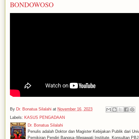
BONDOWOSO
By
Dr. Bonatua Silalahi
at
November 16, 2023
Labels:
KASUS PENGADAAN
Dr. Bonatua Silalahi
Penulis adalah Doktor dan Magister Kebijakan Publik dari Univ
Pemikiran Pendiri Bangsa–Megawati Institute, Konsultan PBJ, 