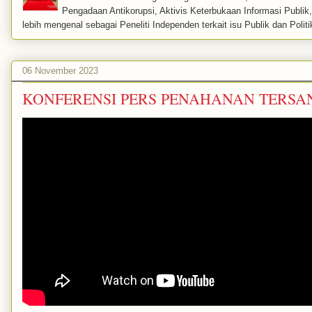
Pengadaan Antikorupsi, Aktivis Keterbukaan Informasi Publi
lebih mengenal sebagai Peneliti Independen terkait isu Publik dan Politi
06 November 2023
KONFERENSI PERS PENAHANAN TERSAN