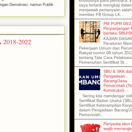
khususnya para pembaca, kal
uangan Demokrasi, namun Publik
saya tertarik mengkaji dala
menjawab pertanyaan salah
member FB Group LK...
PM PUPR 08/22
Perpanjangan
berlaku SBU/S
KAJIAN DASA
2018-2022
Peraturan Ment
Pekerjaan Umum dan Peru
Rakyat nomor 08 tahun 202
tentang Tata Cara Pelaksan
Pemenuhan Sertifikat St...
SBU & SKK da
Pengadaan
Barang/Jasa
Pemerintah (T
Konstruksi)
Sering kita mendengar isti
Sertifikat Badan Usaha (SB
Sertifikat Keterampilan Kerj
dalam Pengadaan Barang/J
Pemerintah...
Penyedia skor t
wajib menangka