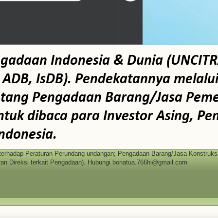
ngadaan Indonesia & Dunia (UNCITR
B, IsDB). Pendekatannya melalui te
ntang Pengadaan Barang/Jasa Pemer
tuk dibaca para Investor Asing, Pe
ndonesia.
erhadap Peraturan Perundang-undangan; Pengadaan Barang/Jasa Konstruksi 
n Direksi terkait Pengadaan). Hubungi bonatua.766hi@gmail.com