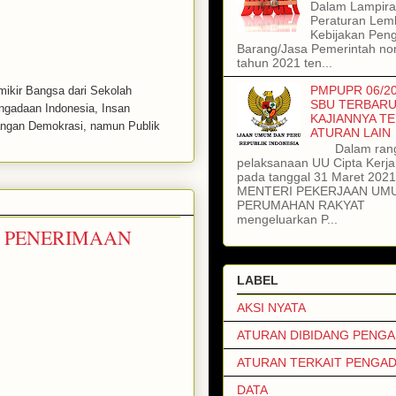
Dalam Lampiran
Peraturan Lem
Kebijakan Pen
Barang/Jasa Pemerintah no
tahun 2021 ten...
PMPUPR 06/20
emikir Bangsa dari Sekolah
SBU TERBARU
engadaan Indonesia, Insan
KAJIANNYA T
uangan Demokrasi, namun Publik
ATURAN LAIN
Dalam ran
pelaksanaan UU Cipta Kerj
pada tanggal 31 Maret 202
MENTERI PEKERJAAN UM
PERUMAHAN RAKYAT
mengeluarkan P...
N PENERIMAAN
LABEL
AKSI NYATA
ATURAN DIBIDANG PENG
ATURAN TERKAIT PENGA
DATA