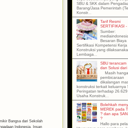
SBU & SKK dalam Pengada
Barang/Jasa Pemerintah (T
Konstr...
Tarif Resmi
SERTIFIKASI -
Sumber:
mediaindonesi
Besaran Biaya
Sertifikasi Kompetensi Kerja
Konstruksi yang dilaksanaka
Lembaga...
SBU terancam 
dan Solusi dar
Masih hangat
pembicaraan
dikalangan ma
konstruksi terkait keluarnya 
Peringatan terhadap 26.62
Usaha Konstruk...
Bolehkah meny
MEREK pada 
? dan apa SAN
?
emikir Bangsa dari Sekolah
Hallo para pel
engadaan Indonesia, Insan