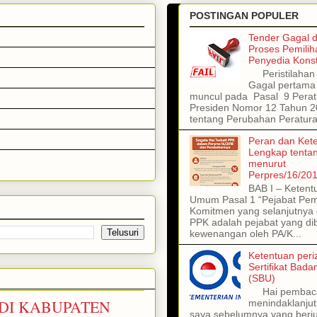
POSTINGAN POPULER
Tender Gagal 
Proses Pemilih
Penyedia Konst
Peristilahan 
Gagal pertama 
muncul pada Pasal 9 Perat
Presiden Nomor 12 Tahun 
tentang Perubahan Peratura
Peran dan Ket
Lengkap tenta
menurut
Perpres/16/20
BAB I – Ketent
Umum Pasal 1 “Pejabat Pe
Komitmen yang selanjutnya 
PPK adalah pejabat yang dib
kewenangan oleh PA/K...
Ketentuan peri
Sertifikat Bad
(SBU)
Hai pembac
DI KABUPATEN
menindaklanjuti
saya sebelumnya yang berj