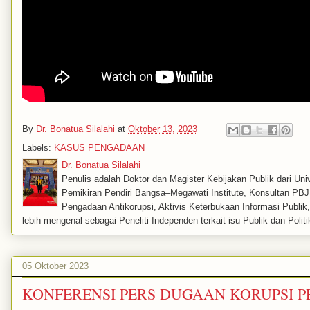
By
Dr. Bonatua Silalahi
at
Oktober 13, 2023
Labels:
KASUS PENGADAAN
Dr. Bonatua Silalahi
Penulis adalah Doktor dan Magister Kebijakan Publik dari Univ
Pemikiran Pendiri Bangsa–Megawati Institute, Konsultan PBJ, 
Pengadaan Antikorupsi, Aktivis Keterbukaan Informasi Publi
lebih mengenal sebagai Peneliti Independen terkait isu Publik dan Politi
05 Oktober 2023
KONFERENSI PERS DUGAAN KORUPSI P