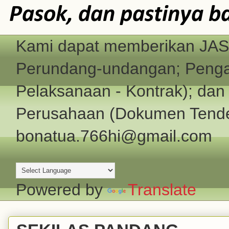
Pasok, dan pastinya b
Kami dapat memberikan JASA
Perundang-undangan; Pengad
Pelaksanaan - Kontrak); d
Perusahaan (Dokumen Tender
bonatua.766hi@gmail.com
Powered by
Translate