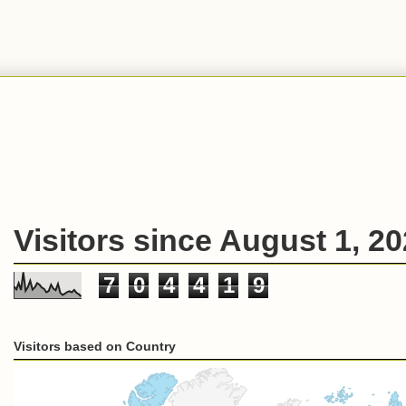
Visitors since August 1, 2
7
0
4
4
1
9
Visitors based on Country