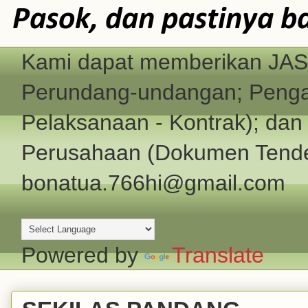
Pasok, dan pastinya b
Kami dapat memberikan JASA
Perundang-undangan; Pengad
Pelaksanaan - Kontrak); d
Perusahaan (Dokumen Tender
bonatua.766hi@gmail.com
Powered by
Translate