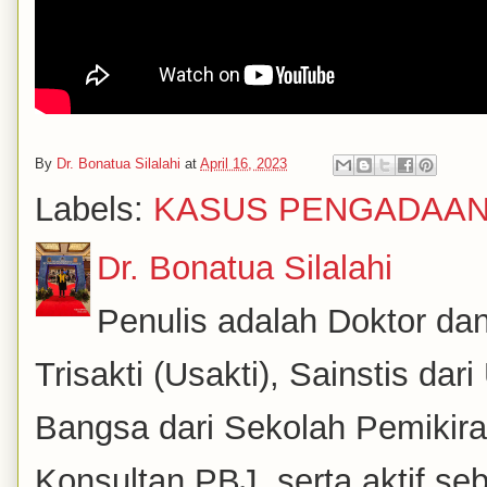
By
Dr. Bonatua Silalahi
at
April 16, 2023
Labels:
KASUS PENGADAA
Dr. Bonatua Silalahi
Penulis adalah Doktor dan
Trisakti (Usakti), Sainstis da
Bangsa dari Sekolah Pemikira
Konsultan PBJ, serta aktif se