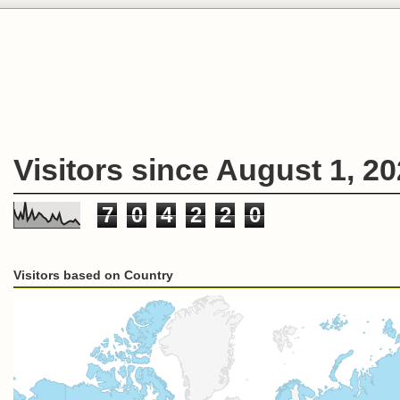
Visitors since August 1, 2
7
0
4
2
2
0
Visitors based on Country