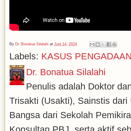
By
Dr. Bonatua Silalahi
at
Juni 14, 2024
Labels:
KASUS PENGADAA
Dr. Bonatua Silalahi
Penulis adalah Doktor dan
Trisakti (Usakti), Sainstis da
Bangsa dari Sekolah Pemikira
Konsultan PBJ, serta aktif se