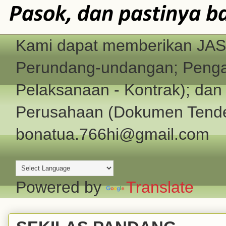
Pasok, dan pastinya b
Kami dapat memberikan JASA
Perundang-undangan; Pengad
Pelaksanaan - Kontrak); d
Perusahaan (Dokumen Tender
bonatua.766hi@gmail.com
Powered by
Translate