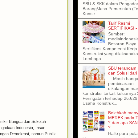
SBU & SKK dalam Pengada
Barang/Jasa Pemerintah (T
Konstr...
Tarif Resmi
SERTIFIKASI -
Sumber:
mediaindonesi
Besaran Biaya
Sertifikasi Kompetensi Kerja
Konstruksi yang dilaksanaka
Lembaga...
SBU terancam 
dan Solusi dar
Masih hangat
pembicaraan
dikalangan ma
konstruksi terkait keluarnya 
Peringatan terhadap 26.62
Usaha Konstruk...
Bolehkah meny
MEREK pada 
emikir Bangsa dari Sekolah
? dan apa SAN
?
engadaan Indonesia, Insan
Hallo para pel
uangan Demokrasi, namun Publik