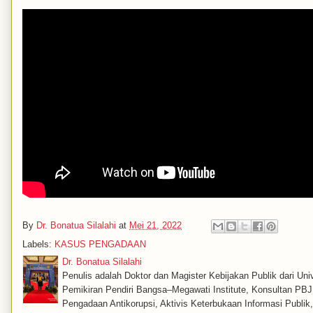
By
Dr. Bonatua Silalahi
at
Mei 21, 2022
Labels:
KASUS PENGADAAN
Dr. Bonatua Silalahi
Penulis adalah Doktor dan Magister Kebijakan Publik dari Univ
Pemikiran Pendiri Bangsa–Megawati Institute, Konsultan PBJ, 
Pengadaan Antikorupsi, Aktivis Keterbukaan Informasi Publi