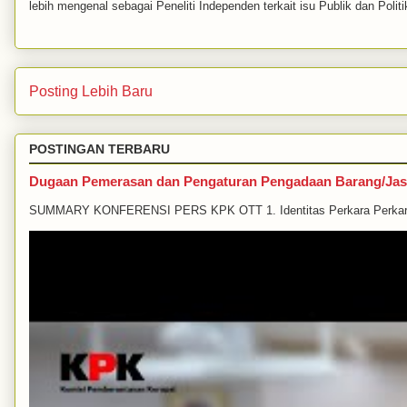
lebih mengenal sebagai Peneliti Independen terkait isu Publik dan Politi
Posting Lebih Baru
POSTINGAN TERBARU
Dugaan Pemerasan dan Pengaturan Pengadaan Barang/Jas
SUMMARY KONFERENSI PERS KPK OTT 1. Identitas Perkara Perkara in