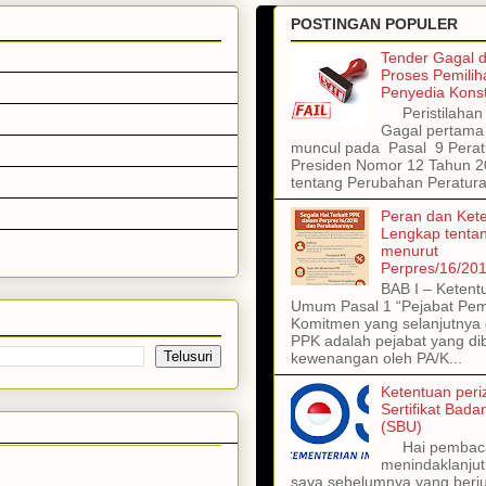
POSTINGAN POPULER
Tender Gagal 
Proses Pemilih
Penyedia Konst
Peristilahan 
Gagal pertama 
muncul pada Pasal 9 Perat
Presiden Nomor 12 Tahun 
tentang Perubahan Peratura
Peran dan Ket
Lengkap tenta
menurut
Perpres/16/20
BAB I – Ketent
Umum Pasal 1 “Pejabat Pe
Komitmen yang selanjutnya 
PPK adalah pejabat yang dib
kewenangan oleh PA/K...
Ketentuan peri
Sertifikat Bad
(SBU)
Hai pembac
menindaklanjuti
saya sebelumnya yang berj