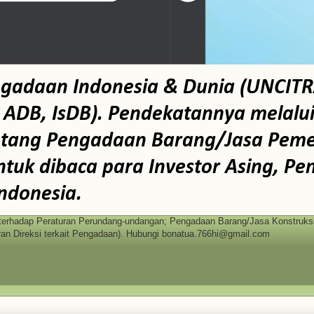
ngadaan Indonesia & Dunia (UNCITR
B, IsDB). Pendekatannya melalui te
ntang Pengadaan Barang/Jasa Pemer
tuk dibaca para Investor Asing, Pe
ndonesia.
erhadap Peraturan Perundang-undangan; Pengadaan Barang/Jasa Konstruksi 
n Direksi terkait Pengadaan). Hubungi bonatua.766hi@gmail.com