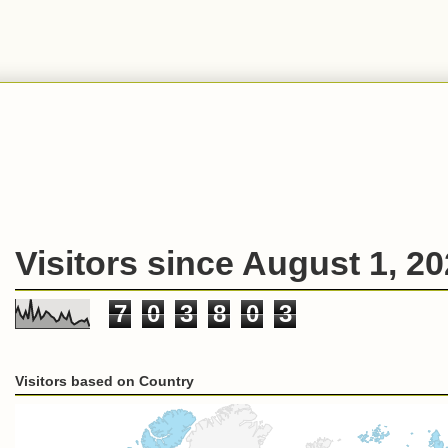
Visitors since August 1, 2
7
0
3
8
0
3
Visitors based on Country