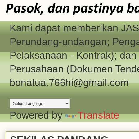
Pasok, dan pastinya b
Kami dapat memberikan JASA
Perundang-undangan; Pengad
Pelaksanaan - Kontrak); d
Perusahaan (Dokumen Tender
bonatua.766hi@gmail.com
Powered by
Translate