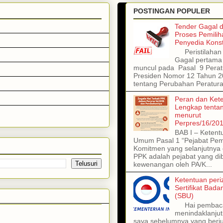
POSTINGAN POPULER
Tender Gagal 
Proses Pemilih
Penyedia Konst
Peristilahan 
Gagal pertama 
muncul pada Pasal 9 Perat
Presiden Nomor 12 Tahun 
tentang Perubahan Peratura
Peran dan Ket
Lengkap tenta
menurut
Perpres/16/20
BAB I – Ketent
Umum Pasal 1 “Pejabat Pe
Komitmen yang selanjutnya 
PPK adalah pejabat yang dib
kewenangan oleh PA/K...
Ketentuan peri
Sertifikat Bad
(SBU)
Hai pembac
menindaklanjuti
saya sebelumnya yang berj