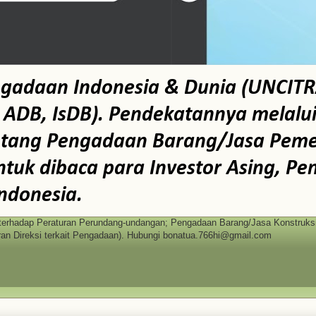
ngadaan Indonesia & Dunia (UNCITR
B, IsDB). Pendekatannya melalui te
ntang Pengadaan Barang/Jasa Pemer
tuk dibaca para Investor Asing, Pe
ndonesia.
erhadap Peraturan Perundang-undangan; Pengadaan Barang/Jasa Konstruksi 
n Direksi terkait Pengadaan). Hubungi bonatua.766hi@gmail.com