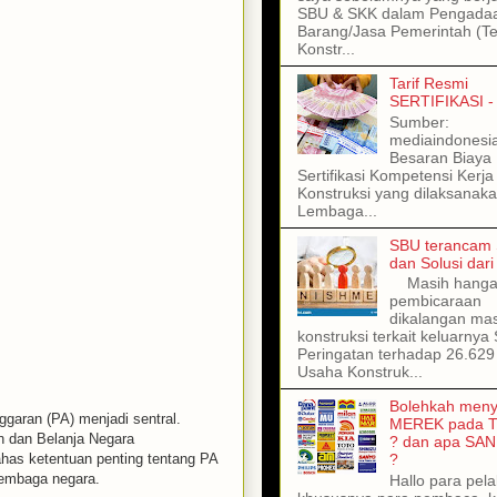
SBU & SKK dalam Pengada
Barang/Jasa Pemerintah (T
Konstr...
Tarif Resmi
SERTIFIKASI -
Sumber:
mediaindonesi
Besaran Biaya
Sertifikasi Kompetensi Kerja
Konstruksi yang dilaksanaka
Lembaga...
SBU terancam 
dan Solusi dar
Masih hangat
pembicaraan
dikalangan ma
konstruksi terkait keluarnya 
Peringatan terhadap 26.62
Usaha Konstruk...
Bolehkah meny
garan (PA) menjadi sentral.
MEREK pada 
 dan Belanja Negara
? dan apa SAN
has ketentuan penting tentang PA
?
lembaga negara.
Hallo para pel