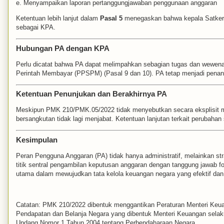
e. Menyampaikan laporan pertanggungjawaban penggunaan anggaran
Ketentuan lebih lanjut dalam
Pasal 5
menegaskan bahwa kepala Satker d
sebagai KPA.
Hubungan PA dengan KPA
Perlu dicatat bahwa PA dapat melimpahkan sebagian tugas dan wewe
Perintah Membayar (PPSPM) (Pasal 9 dan 10). PA tetap menjadi penan
Ketentuan Penunjukan dan Berakhirnya PA
Meskipun PMK 210/PMK.05/2022 tidak menyebutkan secara eksplisit ma
bersangkutan tidak lagi menjabat. Ketentuan lanjutan terkait perubahan
Kesimpulan
Peran Pengguna Anggaran (PA) tidak hanya administratif, melainkan 
titik sentral pengambilan keputusan anggaran dengan tanggung jawab fo
utama dalam mewujudkan tata kelola keuangan negara yang efektif dan
Catatan: PMK 210/2022 dibentuk menggantikan Peraturan Menteri Ke
Pendapatan dan Belanja Negara yang dibentuk Menteri Keuangan sela
Undang Nomor 1 Tahun 2004 tentang Perbendaharaan Negara.