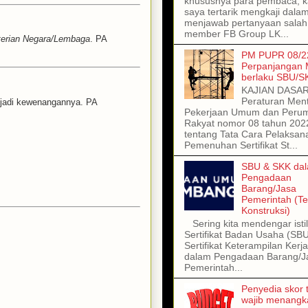
khususnya para pembaca, kal
saya tertarik mengkaji dala
menjawab pertanyaan salah
member FB Group LK...
erian Negara/Lembaga
. PA
PM PUPR 08/22
Perpanjangan
berlaku SBU/S
KAJIAN DASA
Peraturan Ment
enjadi kewenangannya. PA
Pekerjaan Umum dan Peru
Rakyat nomor 08 tahun 202
tentang Tata Cara Pelaksan
Pemenuhan Sertifikat St...
SBU & SKK da
Pengadaan
Barang/Jasa
Pemerintah (T
Konstruksi)
Sering kita mendengar isti
Sertifikat Badan Usaha (SB
Sertifikat Keterampilan Kerj
dalam Pengadaan Barang/J
Pemerintah...
Penyedia skor t
wajib menangka