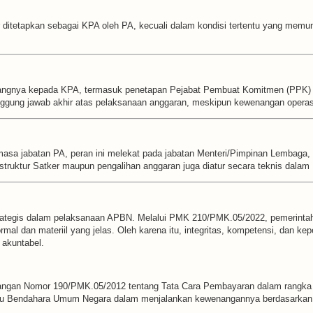
itetapkan sebagai KPA oleh PA, kecuali dalam kondisi tertentu yang memung
nangnya kepada KPA, termasuk penetapan Pejabat Pembuat Komitmen (PPK) 
ggung jawab akhir atas pelaksanaan anggaran, meskipun kewenangan operasi
sa jabatan PA, peran ini melekat pada jabatan Menteri/Pimpinan Lembaga, d
 struktur Satker maupun pengalihan anggaran juga diatur secara teknis dalam
strategis dalam pelaksanaan APBN. Melalui PMK 210/PMK.05/2022, pemerinta
rmal dan materiil yang jelas. Oleh karena itu, integritas, kompetensi, dan k
 akuntabel.
uangan Nomor 190/PMK.05/2012 tentang Tata Cara Pembayaran dalam rangka
ku Bendahara Umum Negara dalam menjalankan kewenangannya berdasarkan P