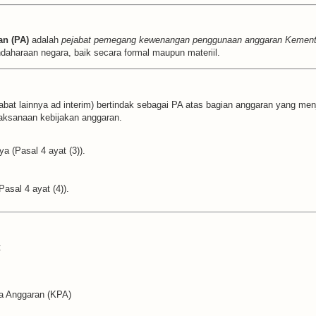
n (PA)
adalah
pejabat pemegang kewenangan penggunaan anggaran Kement
endaharaan negara, baik secara formal maupun materiil.
abat lainnya ad interim) bertindak sebagai PA atas bagian anggaran yang m
laksanaan kebijakan anggaran.
ya (Pasal 4 ayat (3)).
asal 4 ayat (4)).
:
na Anggaran (KPA)