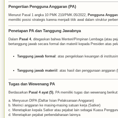
Pengertian Pengguna Anggaran (PA)
Menurut Pasal 1 angka 10 PMK 210/PMK.05/2022,
Pengguna Anggara
memiliki posisi strategis karena menjadi titik awal dalam struktur perb
Penetapan PA dan Tanggung Jawabnya
Dalam
Pasal 4
, ditegaskan bahwa Menteri/Pimpinan Lembaga (atau pej
bertanggung jawab secara formal dan materiil kepada Presiden atas pe
Tanggung jawab formal
: atas pengelolaan keuangan di institusin
Tanggung jawab materiil
: atas hasil dan penggunaan anggaran (P
Tugas dan Wewenang PA
Berdasarkan
Pasal 4 ayat (5)
, PA memiliki tugas dan wewenang berikut
a. Menyusun DIPA (Daftar Isian Pelaksanaan Anggaran)
b. Merinci anggaran ke masing-masing satuan kerja (Satker)
c. Menetapkan kepala Satker atau pejabat lain sebagai Kuasa Penggu
d. Menetapkan pejabat perbendaharaan lainnya