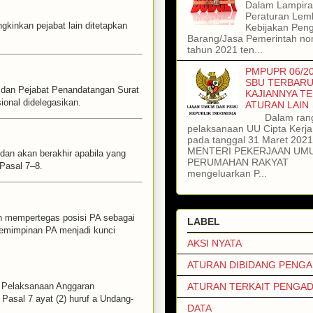
Dalam Lampiran
Peraturan Lem
kinkan pejabat lain ditetapkan
Kebijakan Pen
Barang/Jasa Pemerintah no
tahun 2021 ten...
PMPUPR 06/20
SBU TERBARU
dan Pejabat Penandatangan Surat
KAJIANNYA T
onal didelegasikan.
ATURAN LAIN
Dalam ran
pelaksanaan UU Cipta Kerj
pada tanggal 31 Maret 202
MENTERI PEKERJAAN UM
an akan berakhir apabila yang
PERUMAHAN RAKYAT
 Pasal 7–8.
mengeluarkan P...
h mempertegas posisi PA sebagai
LABEL
epemimpinan PA menjadi kunci
AKSI NYATA
ATURAN DIBIDANG PENG
 Pelaksanaan Anggaran
ATURAN TERKAIT PENGA
asal 7 ayat (2) huruf a Undang-
DATA