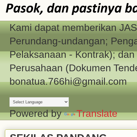
Pasok, dan pastinya b
Kami dapat memberikan JASA
Perundang-undangan; Pengad
Pelaksanaan - Kontrak); d
Perusahaan (Dokumen Tender
bonatua.766hi@gmail.com
Powered by
Translate