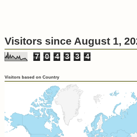
Visitors since August 1, 2
7
0
4
3
3
4
Visitors based on Country